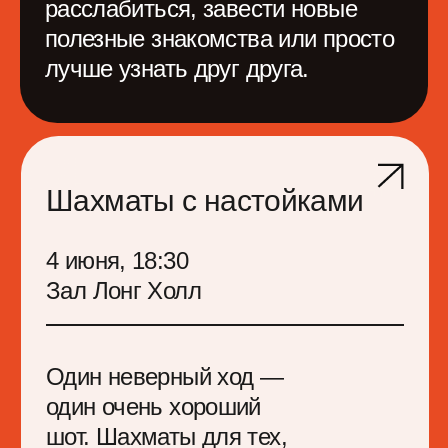
руководителя: где
искать возможности,
когда стандартные
подходы не работают
лидерство в хаосе
инициативность
эмоциональный интеллект
сплочение
управление ожиданиями
работа с заказчиками