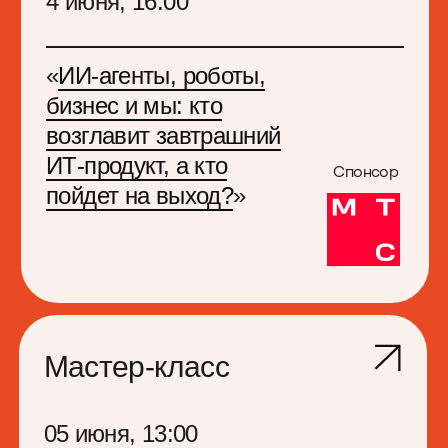
Шахматы с настойками
4 июня, 18:30
Зал Лонг Холл
Один неверный ход —
один очень хороший
шот. Шахматы для тех,
кто любит стратегию…
и настойки.
Вечер у костра
04 июня, 19:30