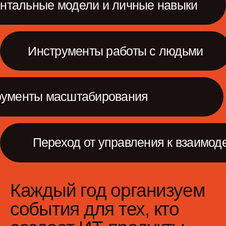
11 500+
участников посетили наши
конференции: ProductSense,
PeopleSense, ContentSense
700+
докладов сделали спикеры
и эксперты на наших мероприятиях
3 000 000+
раз был прослушан наш подкаст make
sense