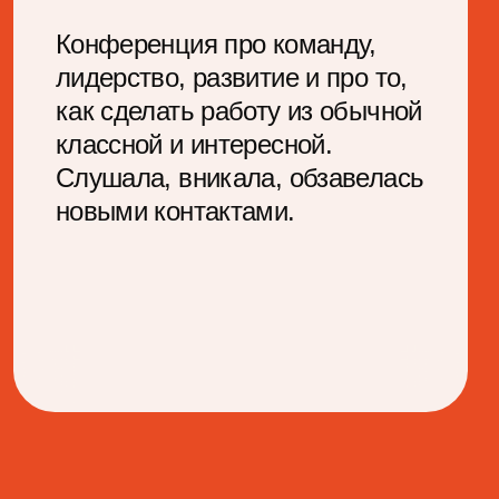
Место для
интересных
встреч, новых
знакомств
и впечатлений
от команды МТС
Приложение со всеми активностями
Можно скачать заранее. Код доступа пришлем
за 2 дня до события
Зона для работы,
общения и новых
знакомств