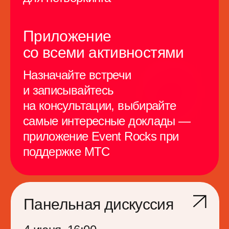
Проведем время в
профессиональной
тусовке: с нас —
крутые активности,
напитки и закуски,
с вас — готовность
общаться
и веселиться
Музыка от диджеев, вкусная еда,
уютная веранда и все, чтобы
расслабиться, завести новые
полезные знакомства или просто
лучше узнать друг друга.