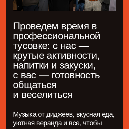
Современное лидерство
О чем говорим
Как расширилась
«новая норма»