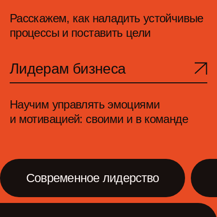
Переход от управления к взаимодействию
Каждый год организуем
события для тех, кто
создает ИТ-продукты,
и помогаем людям
учиться, знакомиться
и чувствовать себя
причастными
к большому сообществу