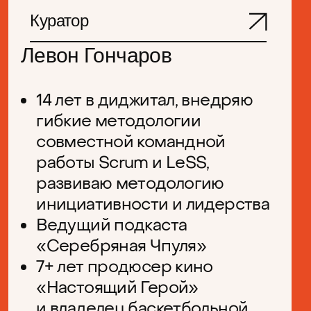
Куратор
Алекс Шляхова
Директор по персоналу в
«Комплицерте Тех»,
наставник в Центральном
университете Т-Банка
Помогает проводить
организационные изменения
и выстраивать устойчивые
процессы