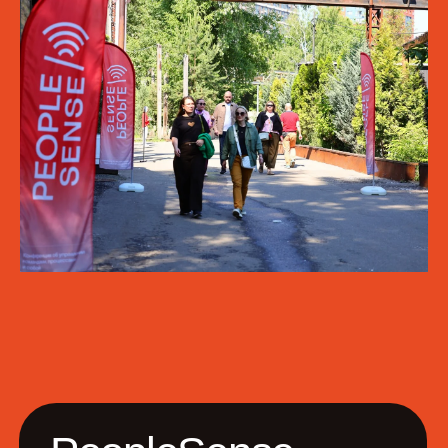
PeopleSense —
конференция
об управлении
командами,
процессами