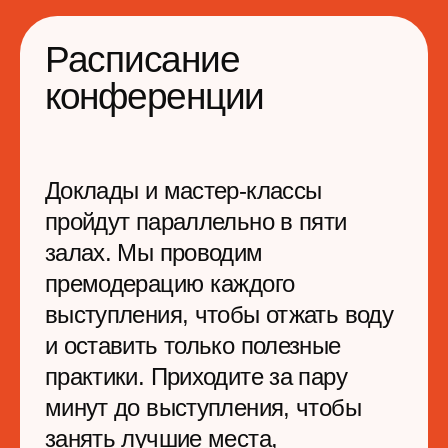
Кофе днем и приятные напитки
и кальян вечером, удобные
пуфики, арт-объекты
и отдельный бар
40 приглашенных топов
из крутых компаний
Знакомьтесь и общайтесь с С-
level-менеджерами
в специальной зоне
для нетворкинга
Приложение
со всеми активностями
Назначайте встречи
и записывайтесь