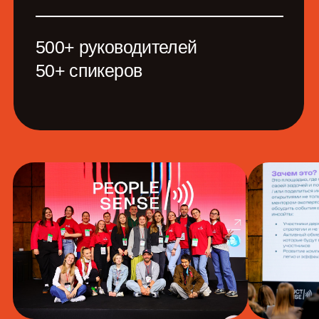
Полезно для тех, кто
управляет командами,
проектами или
собственным бизнесом
Менеджерам
Поможем эффективно управлять
командами без выгорания
Руководителям
Расскажем, как наладить устойчивые
процессы и поставить цели