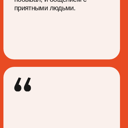
выступления, чтобы отжать воду
и оставить только полезные
практики. Приходите за пару
минут до выступления, чтобы
занять лучшие места,
и оставайтесь после, чтобы
пообщаться со спикером.
Смотреть расписание
Нетворкинг-зона от МТС
4 и 5 июня