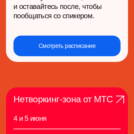
на консультации, выбирайте
самые интересные доклады —
приложение Event Rocks при
поддержке МТС
Панельная дискуссия
4 июня, 16:00
«
ИИ-агенты, роботы,
бизнес и мы: кто
возглавит завтрашний
ИТ-продукт, а кто
Спонсор
пойдет на выход?
»