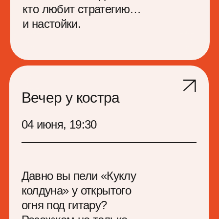
прозрачность
наставничество
личный опыт