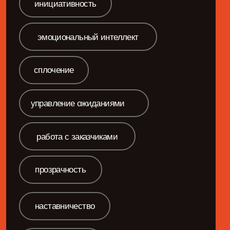
О чем говорим
Как выстроить систему
работы, которая будет
устойчива к давлению,
рискам и новым
вызовам рынка
зрелый менеджмент
цена ошибок
системная устойчивость
структура и ритм