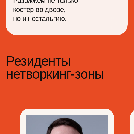
Куратор
Левон Гончаров
14 лет в диджитал, внедряю
гибкие методологии
совместной командной
работы Scrum и LeSS,
развиваю методологию
инициативности и лидерства
Ведущий подкаста
«Серебряная Чпуля»
7+ лет продюсер кино
«Настоящий Герой»
и владелец баскетбольной
команды «MARS»