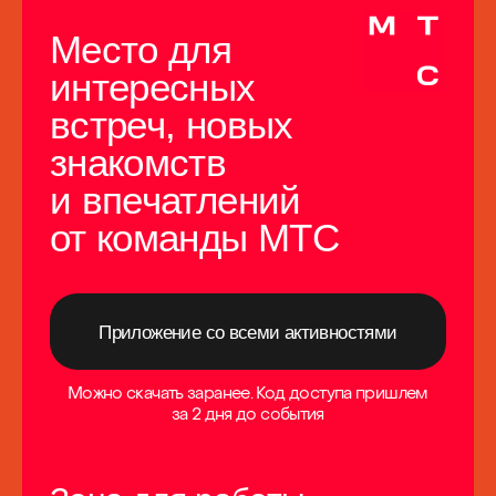
Мастер-класс
05 июня, 13:00
«
Счастье
заинтересованных
сторон: как
Спонсор
договариваться между
функциями, когда
интересы системно
конфликтуют
»