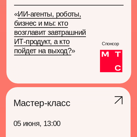
4 июня, 18:30
Зал Лонг Холл
Один неверный ход —
один очень хороший
шот. Шахматы для тех,
кто любит стратегию…
и настойки.
Вечер у костра
04 июня, 19:30