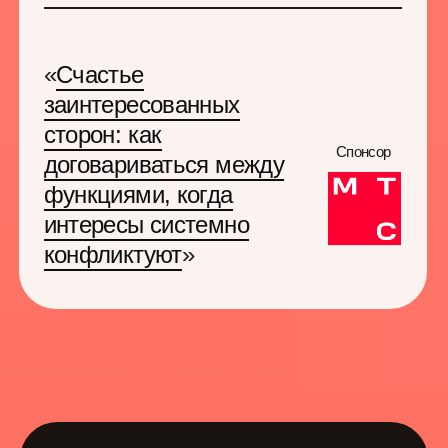
Давно вы пели «Куклу
колдуна» у открытого
огня под гитару?
Разожжем не только
костер во дворе,
но и ностальгию.
Резиденты
нетворкинг-зоны