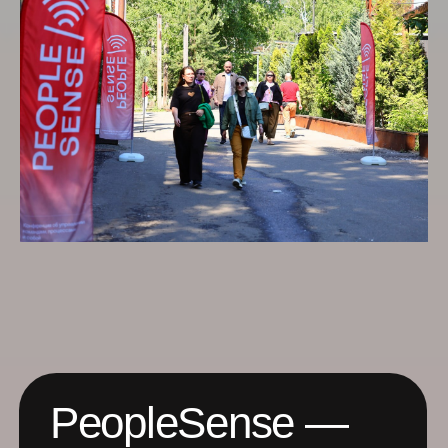
PeopleSense —
конференция
об управлении
командами,
процессами
и собой