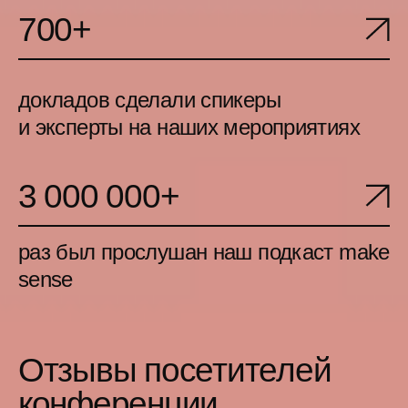
Конференция про команду,
лидерство, развитие и про то,
как сделать работу из обычной
классной и интересной.
Слушала, вникала, обзавелась
новыми контактами.