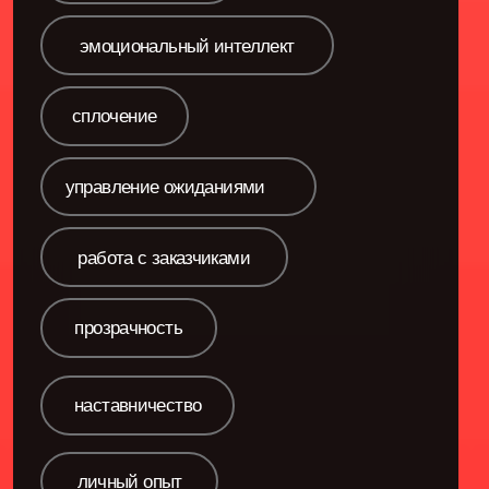
Как выстроить систему
работы, которая будет
устойчива к давлению,
рискам и новым
вызовам рынка
зрелый менеджмент
цена ошибок
системная устойчивость
структура и ритм