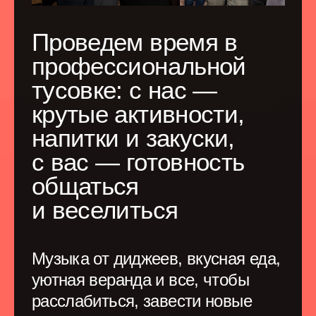
Современное лидерство
О чем говорим
Как расширилась
«новая норма»
руководителя: где