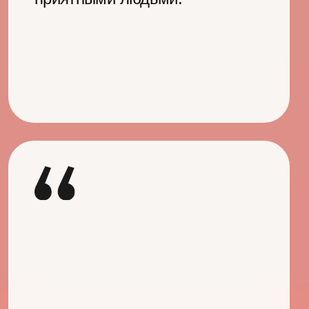
и оставить только полезные
практики. Приходите за пару
минут до выступления, чтобы
занять лучшие места,
и оставайтесь после, чтобы
пообщаться со спикером.
Смотреть расписание
Нетворкинг-зона от МТС
4 и 5 июня