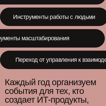
участников посетили наши
конференции: ProductSense,
PeopleSense, ContentSense
700+
докладов сделали спикеры
и эксперты на наших мероприятиях
3 000 000+
раз был прослушан наш подкаст make
sense
Отзывы посетителей