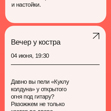
прозрачность
наставничество
личный опыт