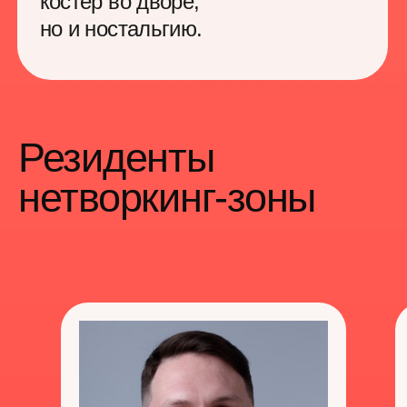
Куратор
Левон Гончаров
14 лет в диджитал, внедряю
гибкие методологии совместной
командной работы Scrum
и LeSS, развиваю методологию
инициативности и лидерства
Ведущий подкаста «Серебряная
Чпуля»
7+ лет продюсер кино
«Настоящий Герой» и владелец
баскетбольной команды
«MARS»