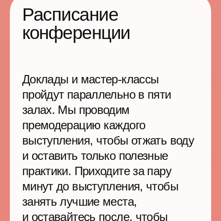
Кофе днем и приятные напитки
и кальян вечером, удобные
пуфики, арт-объекты
и отдельный бар
40 приглашенных топов
из крутых компаний
Знакомьтесь и общайтесь с С-
level-менеджерами
в специальной зоне
для нетворкинга
Приложение
со всеми активностями
Назначайте встречи
и записывайтесь
на консультации, выбирайте