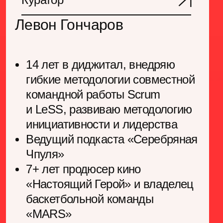
Куратор
Алекс Шляхова
Директор по персоналу в
«Комплицерте Тех», наставник
в Центральном университете Т-
Банка
Помогает проводить
организационные изменения и
выстраивать устойчивые
процессы