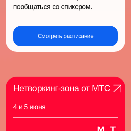
самые интересные доклады —
приложение Event Rocks при
поддержке МТС
Панельная дискуссия
4 июня, 16:00
«
ИИ-агенты, роботы,
бизнес и мы: кто
возглавит завтрашний
ИТ-продукт, а кто
Спонсор
пойдет на выход?
»