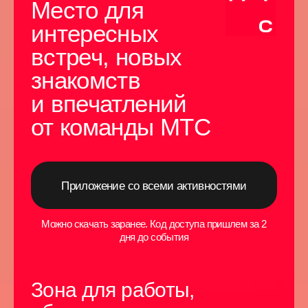
Мастер-класс
05 июня, 13:00
«
Счастье
заинтересованных
сторон: как
Спонсор
договариваться между
функциями, когда
интересы системно
конфликтуют
»