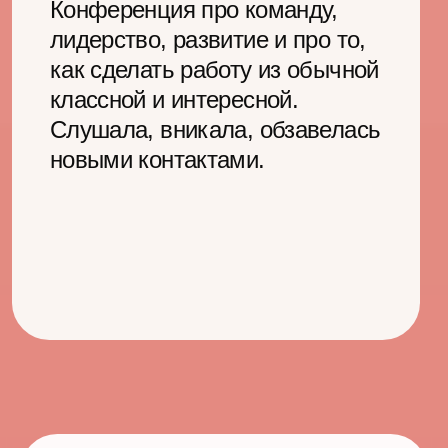
Место для
интересных
встреч, новых
знакомств
и впечатлений
от команды МТС
Приложение со всеми активностями
Можно скачать заранее. Код доступа пришлем за 2
дня до события
Зона для работы,
общения и новых
знакомств