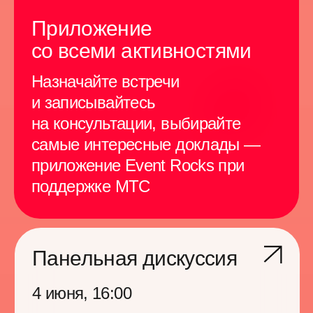
профессиональной
тусовке: с нас —
крутые активности,
напитки и закуски,
с вас — готовность
общаться
и веселиться
Музыка от диджеев, вкусная еда,
уютная веранда и все, чтобы
расслабиться, завести новые
полезные знакомства или просто
лучше узнать друг друга.
Шахматы с настойками