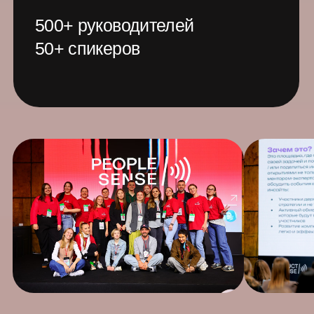
Полезно для тех, кто
управляет командами,
проектами или
собственным бизнесом
Менеджерам
Поможем эффективно управлять
командами без выгорания
Руководителям
Расскажем, как наладить устойчивые
процессы и поставить цели