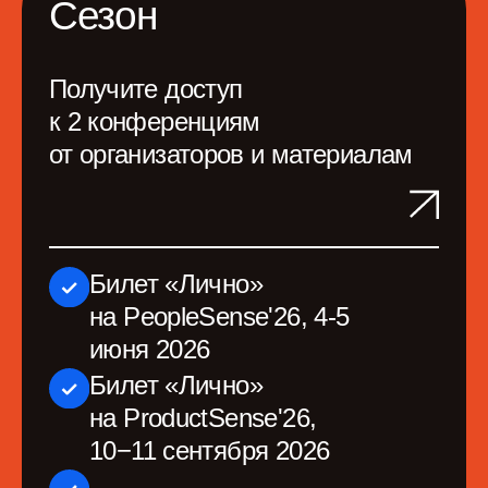
Видеозаписи докладов
и мастер-классов
Онлайн- и офлайн-
пространство для общения
с участниками и спикерами
Пакет участника
Питание и вечеринка
120 000 руб
*
119 000 руб.
Купить билет