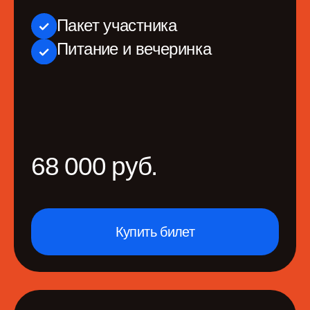
Сезон
Получите доступ
к 2 конференциям
от организаторов и материалам
Билет «Лично»
на PeopleSense'26, 4-5
июня 2026
Билет «Лично»
на ProductSense'26,
10−11 сентября 2026
Онлайн-доступ к докладам
20+ часов контента
с 1 компьютера