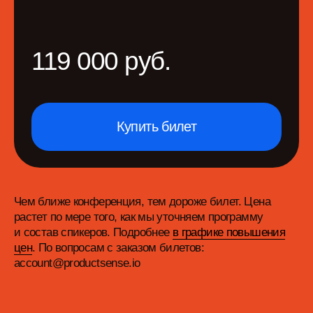
ориентированный
Блог команды
Подкаст make sense
Телеграм-канал
ProductSense
Телеграм-канал Продуктовое
мышление
Билеты
Место проведения