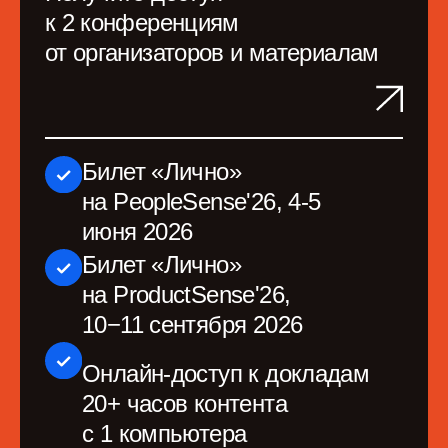
Блог команды
Подкаст make sense
Телеграм-канал
ProductSense
Телеграм-канал Продуктовое
мышление
Билеты
Место проведения
Организаторы
О конференции