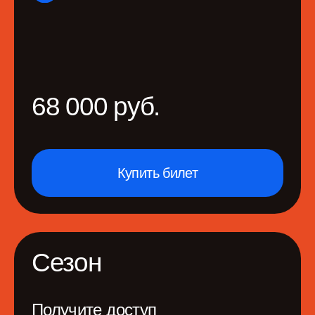
Чем ближе конференция, тем дороже билет. Цена
растет по мере того, как мы уточняем программу
и состав спикеров. Подробнее
в графике повышения
цен
. По вопросам с заказом билетов:
account@productsense.io
Станьте частью
активного сообщества
профессионалов
Телеграм-канал Человеко-
ориентированный