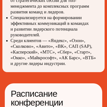
от стратегических сессий для топ-
менеджмента до комплексных программ
развития команд и лидеров.
Смотреть расписание
Специализируется на формировании
эффективных коммуникаций в командах
и развитии лидерского потенциала
Билеты
руководителей.
Среди клиентов — «Яндекс», «Озон»,
на конференцию
«Сколково», «Авито», «ВК», САП (SAP),
«Касперский», «МТС», «Сбер», «Старт»,
«Окко», «Майкрософт», «АК Барс», «ВТБ»
В эфире
и другие лидеры индустрии.
Слушайте доклады онлайн
и общайтесь в удобном
пространстве
4-5 июня 2026