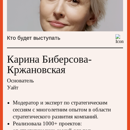
Расписание
конференции
Кто будет выступать
Доклады и мастер-классы
пройдут параллельно в пяти
Карина Биберсова-
залах. Мы проводим
Кржановская
премодерацию каждого
выступления, чтобы отжать воду
Основатель
и оставить только полезные
Уайт
практики. Приходите за пару
минут до выступления, чтобы
Модератор и эксперт по стратегическим
занять лучшие места,
сессиям с многолетним опытом в области
и оставайтесь после, чтобы
стратегического развития компаний.
пообщаться со спикером.
Реализовала 1000+ проектов: