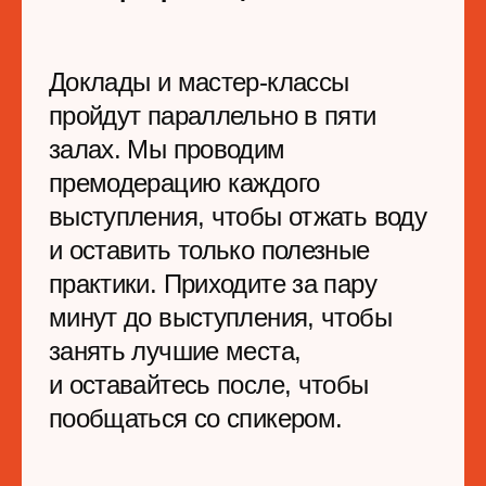
Онлайн-доступ к докладам
20+ часов контента
с 1 компьютера
Видеозаписи докладов
и мастер-классов
Доступ к онлайн-
пространству
для общения с
участниками и спикерами
36 000 руб
*
36 000 руб.
Купить билет