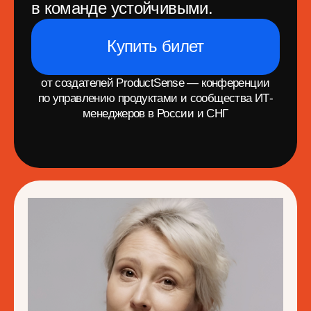
Уайт
Основатель
Карина Биберсова-
Кржановская