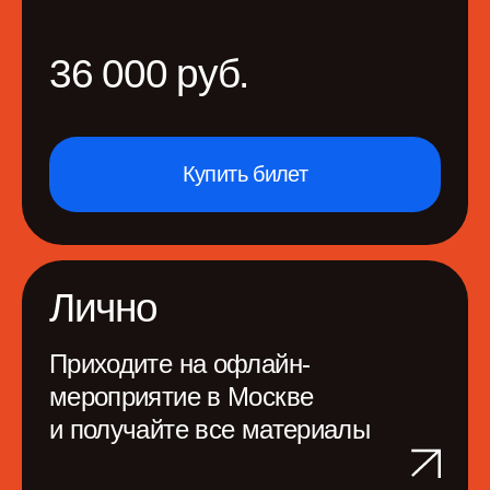
Получите доступ
к 2 конференциям
от организаторов и материалам
Билет «Лично»
на PeopleSense'26, 4-5
июня 2026
Билет «Лично»
на ProductSense'26,
10−11 сентября 2026
Онлайн-доступ к докладам
20+ часов контента
с 1 компьютера
Видеозаписи докладов
и мастер-классов