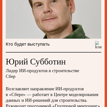
пройдут параллельно в пяти
залах. Мы проводим
премодерацию каждого
выступления, чтобы отжать воду
и оставить только полезные
практики. Приходите за пару
минут до выступления, чтобы
занять лучшие места,
Кто будет выступать
и оставайтесь после, чтобы
пообщаться со спикером.
Юрий Субботин
Лидер ИИ-продуктов в строительстве
Смотреть расписание
Сбер
Возглавляет направление ИИ-продуктов
в «Сбере» — работает в Центре моделирования
Билеты
данных и ИИ-решений для строительства.
на конференцию
Руководит программой «Групповой менторинг»