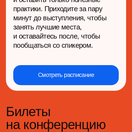
пространству
для общения с
участниками и спикерами
36 000 руб
*
36 000 руб.
Купить билет
Лично
Приходите на офлайн-
мероприятие в Москве
и получайте все материалы