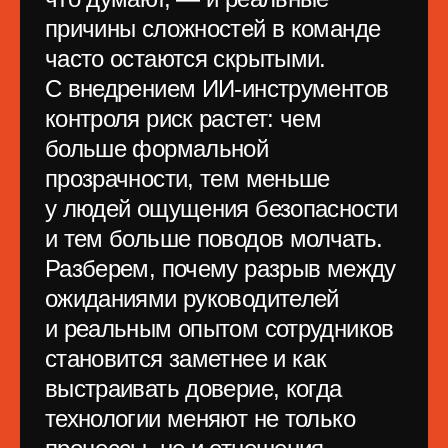
контроля риск растет: чем
больше формальной
прозрачности, тем меньше
у людей ощущения безопасности
и тем больше поводов молчать.
Разберем, почему разрыв между
ожиданиями руководителей
и реальным опытом сотрудников
становится заметнее и как
выстраивать доверие, когда
технологии меняют не только
процессы, но и отношения
в команде.
Купить билет
от создателей ProductSense — конференции
по управлению продуктами и сообщества ИТ-
менеджеров в России и СНГ