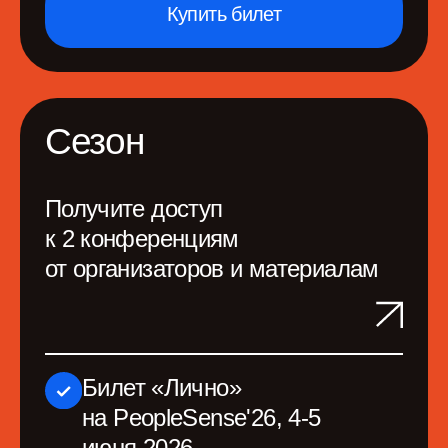
Станьте частью
активного сообщества
профессионалов
Телеграм-канал Человеко-
ориентированный
Блог команды
Подкаст make sense
Телеграм-канал
ProductSense