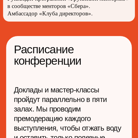
в сообществе менторов «Сбера».
Амбассадор «Клуба директоров».
В эфире
Слушайте доклады онлайн
и общайтесь в удобном
пространстве
4-5 июня 2026
Онлайн-доступ к докладам
20+ часов контента
с 1 компьютера
Видеозаписи докладов
и мастер-классов
Доступ к онлайн-