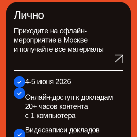
на PeopleSense'26, 4-5
июня 2026
Билет «Лично»
на ProductSense'26,
10−11 сентября 2026
Онлайн-доступ к докладам
20+ часов контента
с 1 компьютера
Видеозаписи докладов
и мастер-классов
Онлайн- и офлайн-
пространство для общения
с участниками и спикерами
Пакет участника
Питание и вечеринка